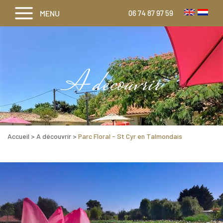
MENU
06 74 87 97 59
A découvrir
Accueil
>
A découvrir
>
Parc Floral - St Cyr en Talmondais